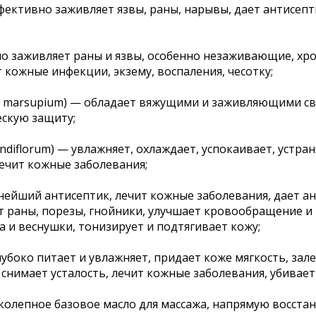
фективно заживляет язвы, раны, нарывы, дает антисеп
вно заживляет раны и язвы, особенно незаживающие, хр
 кожные инфекции, экзему, воспаления, чесотку;
 marsupium) — обладает вяжущими и заживляющими св
ескую защиту;
iflorum) — увлажняет, охлаждает, успокаивает, устраня
лечит кожные заболевания;
ьнейший антисептик, лечит кожные заболевания, дает а
ет раны, порезы, гнойники, улучшает кровообращение и 
а и веснушки, тонизирует и подтягивает кожу;
лубоко питает и увлажняет, придает коже мягкость, зал
 снимает усталость, лечит кожные заболевания, убивае
ликолепное базовое масло для массажа, напрямую восст