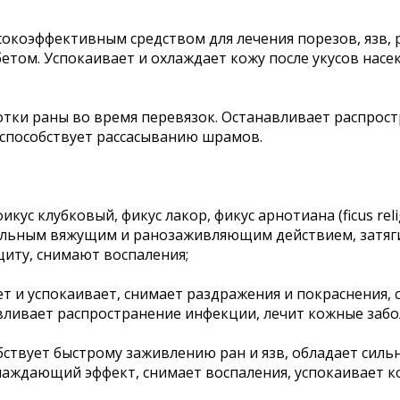
сокоэффективным средством для лечения порезов, язв, р
етом. Успокаивает и охлаждает кожу после укусов насек
отки раны во время перевязок. Останавливает распрос
 способствует рассасыванию шрамов.
ус клубковый, фикус лакор, фикус арнотиана (ficus religio
ают сильным вяжущим и ранозаживляющим действием, затя
щиту, снимают воспаления;
ет и успокаивает, снимает раздражения и покраснения,
вливает распространение инфекции, лечит кожные забо
собствует быстрому заживлению ран и язв, обладает си
лаждающий эффект, снимает воспаления, успокаивает к