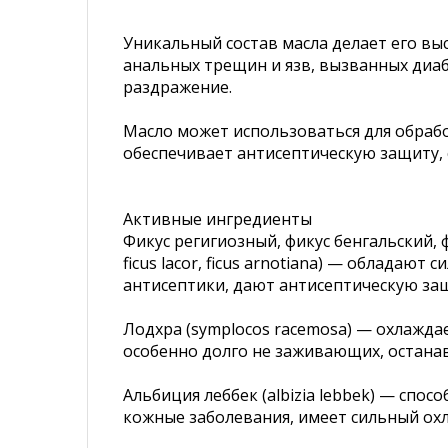
Уникальный состав масла делает его вы
анальных трещин и язв, вызванных диаб
раздражение.
Масло может использоваться для обраб
обеспечивает антисептическую защиту,
Активные ингредиенты
Фикуc регигиозный, фикус бенгальский, фик
ficus lacor, ficus arnotiana) — облад
антисептики, дают антисептическую за
Лодхра (symplocos racemosa) — охлажда
особенно долго не заживающих, остана
Альбиция леббек (albizia lebbek) — спо
кожные заболевания, имеет сильный ох