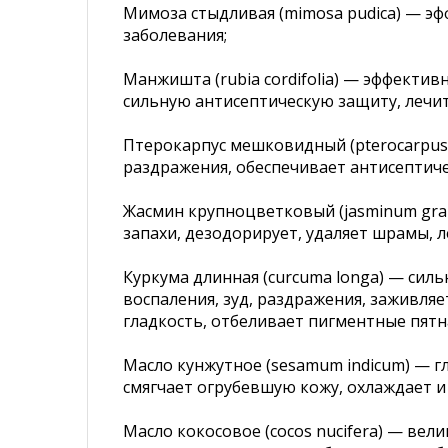
Мимоза стыдливая (mimosa pudica) — эф
заболевания;
Манжишта (rubia cordifolia) — эффекти
сильную антисептическую защиту, лечит
Птерокарпус мешковидный (pterocarpus
раздражения, обеспечивает антисептич
Жасмин крупноцветковый (jasminum grand
запахи, дезодорирует, удаляет шрамы, 
Куркума длинная (curcuma longa) — сил
воспаления, зуд, раздражения, заживля
гладкость, отбеливает пигментные пятн
Масло кунжутное (sesamum indicum) — г
смягчает огрубевшую кожу, охлаждает и
Масло кокосовое (cocos nucifera) — ве