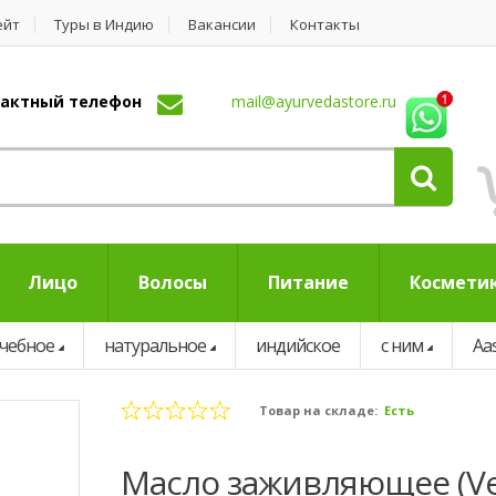
ейт
Туры в Индию
Вакансии
Контакты
нтактный телефон
mail@ayurvedastore.ru
Лицо
Волосы
Питание
Космети
чебное
натуральное
индийское
с ним
Aa
Товар на складе:
Есть
Масло заживляющее (Ved