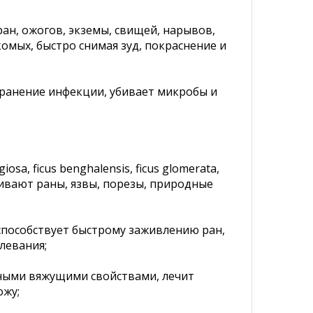
ан, ожогов, экземы, свищей, нарывов,
омых, быстро снимая зуд, покраснение и
транение инфекции, убивает микробы и
sa, ficus benghalensis, ficus glomerata,
гивают раны, язвы, порезы, природные
 способствует быстрому заживлению ран,
левания;
льными вяжущими свойствами, лечит
ожу;