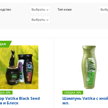
одство
Выбрать
Тип кожи
Выб
Выбрать
ОДАЖ
ДКА 20%
СКИДКА 20%
ор Vatika Black Seed
Шампунь Vatika с хной
а и Блеск
мл.