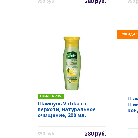
280 руб.
350 руб.
350 
ОЖИДАЕ
СКИДКА 20%
Шам
Шампунь Vatika от
Шик
перхоти, натуральное
кон
очищение, 200 мл.
280 руб.
350 руб.