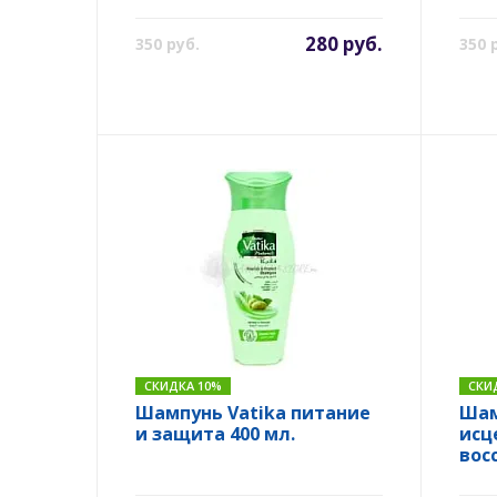
280 руб.
350 руб.
350 
СКИДКА 10%
СКИ
Шампунь Vatika питание
Шам
и защита 400 мл.
исц
вос