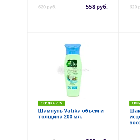
558 руб.
620 руб.
620 
СКИДКА 20%
СКИ
Шампунь Vatika объем и
Шам
толщина 200 мл.
исц
вос