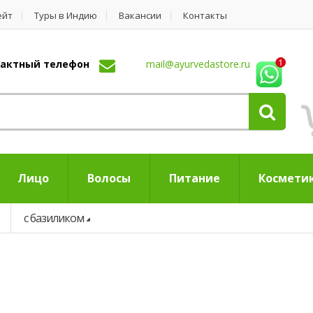
ейт
Туры в Индию
Вакансии
Контакты
нтактный телефон
mail@ayurvedastore.ru
Лицо
Волосы
Питание
Космети
с базиликом