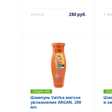
280 руб.
350 руб.
1 42
СКИДКА 20%
СКИ
Шампунь Vatika мягкое
Шам
увлажнение ARGAN, 200
и з
мл.