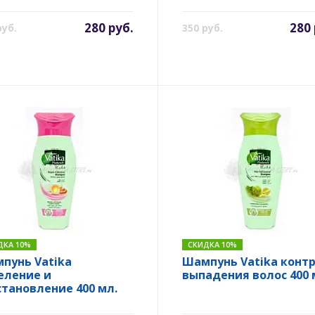
280 руб.
280 
руб.
350 руб.
ДКА 10%
СКИДКА 10%
пунь Vatika
Шампунь Vatika конт
еление и
выпадения волос 400 
становление 400 мл.